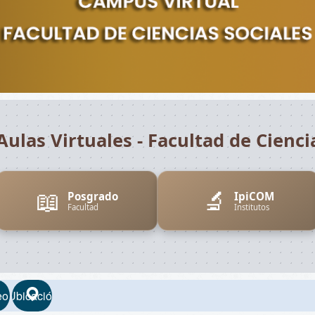
Aulas Virtuales - Facultad de Cienci
📖
🔬
Posgrado
IpiCOM
Facultad
Institutos
eo
Ubicación