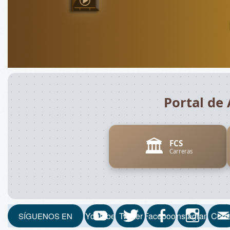
Portal de 
🏛️
FCS
Carreras
Youtube
Twitter
Facebook
Instagram
Corr
SÍGUENOS EN