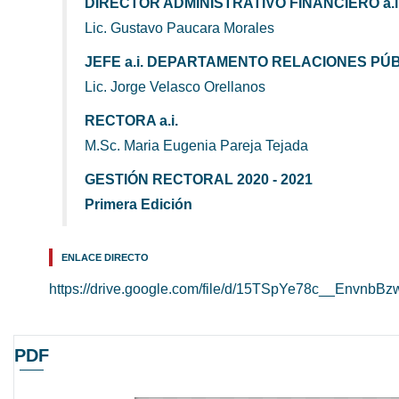
DIRECTOR ADMINISTRATIVO FINANCIERO a.i
Lic. Gustavo Paucara Morales
JEFE a.i. DEPARTAMENTO RELACIONES PÚ
Lic. Jorge Velasco Orellanos
RECTORA a.i.
M.Sc. Maria Eugenia Pareja Tejada
GESTIÓN RECTORAL 2020 - 2021
Primera Edición
ENLACE DIRECTO
https://drive.google.com/file/d/15TSpYe78c__Envnb
PDF