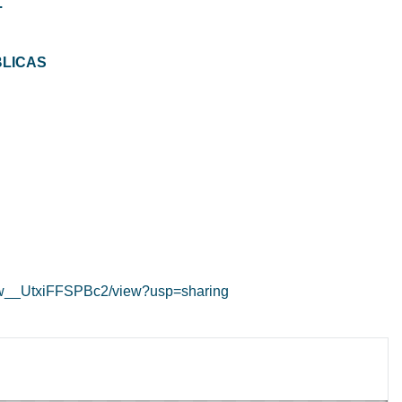
.
BLICAS
Bzw__UtxiFFSPBc2/view?usp=sharing