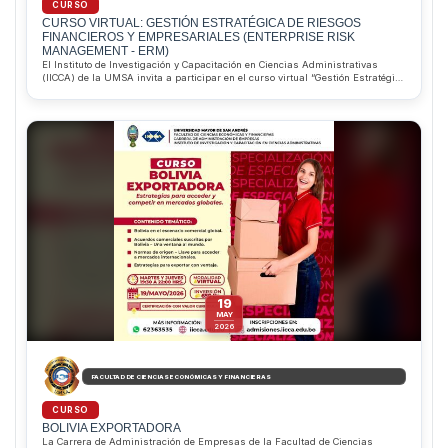
CURSO
CURSO VIRTUAL: GESTIÓN ESTRATÉGICA DE RIESGOS
FINANCIEROS Y EMPRESARIALES (ENTERPRISE RISK
MANAGEMENT - ERM)
El Instituto de Investigación y Capacitación en Ciencias Administrativas
(IICCA) de la UMSA invita a participar en el curso virtual “Gestión Estratégica
de Riesgos Financieros y Empresariales (ERM)”, que inicia el 16 de junio de
2026. Dirigido por el MSc. Pablo Alejandro Saravia Aliaga, el programa
permitirá desarrollar competencias para identificar, evaluar y gestionar
riesgos corporativos bajo estándares internacionales. Además, ofrece
descuentos del 10% para estudiantes regulares de la Facultad de Ciencias
Económicas y Financieras y del 20% para estudiantes sobresalientes de la
Carrera de Administración de Empresas. Informes e inscripciones al
WhatsApp 62363535.
19
MAY
2026
FACULTAD DE CIENCIAS ECONÓMICAS Y FINANCIERAS
CURSO
BOLIVIA EXPORTADORA
La Carrera de Administración de Empresas de la Facultad de Ciencias