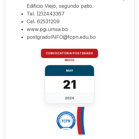
Edificio Viejo, segundo patio.
Tel. (2)2443367
Cel. 62531209
www.pgi.umsa.bo
postgradoINFO@fcpn.edu.bo
CONVOCATORIA POSTGRADO
INICIO
MAY
21
2024