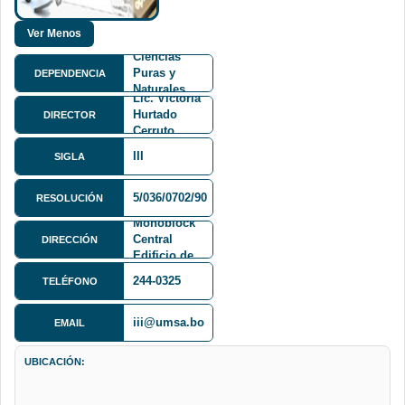
Facultad de
Ciencias
Puras y
DEPENDENCIA
Naturales
Lic. Victoria
FCPN
Hurtado
DIRECTOR
Cerruto
III
SIGLA
Av. Villazón
5/036/0702/90
RESOLUCIÓN
1995
Monoblock
Central
DIRECCIÓN
Edificio de
Informática,
244-0325
TELÉFONO
2do Piso
iii@umsa.bo
EMAIL
UBICACIÓN: