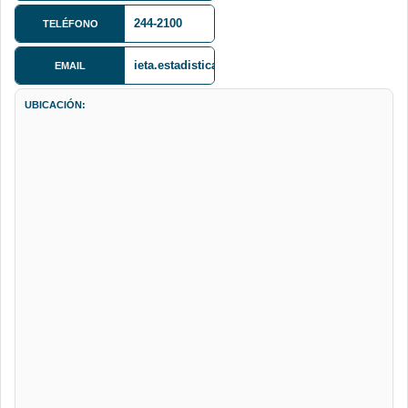
Baja
244-2100
TELÉFONO
ieta.estadistica@gmail.com
EMAIL
UBICACIÓN: