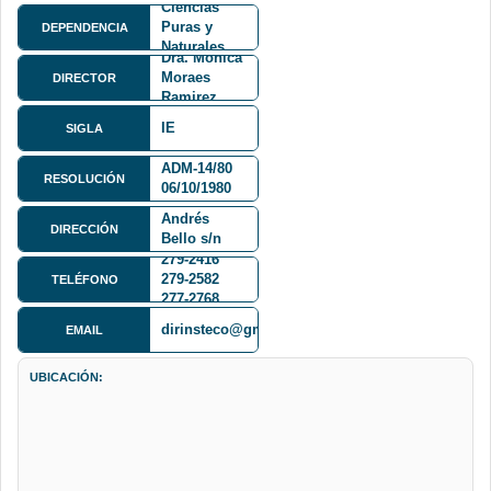
Ciencias
Puras y
DEPENDENCIA
Naturales
Dra. Monica
FCPN
Moraes
DIRECTOR
Ramirez
IE
SIGLA
ADM-14/80
RESOLUCIÓN
06/10/1980
Calle 27 y
Andrés
DIRECCIÓN
Bello s/n
Cota Cota
279-2416
279-2582
TELÉFONO
277-2768
dirinsteco@gmail.com
EMAIL
UBICACIÓN: