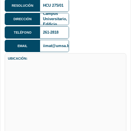
Calle 27
HCU 275/01
RESOLUCIÓN
Cota-Cota,
Campus
Universitario,
DIRECCIÓN
Edificio
FCPN,
261-2818
TELÉFONO
Primer Piso
iimat@umsa.bo
EMAIL
UBICACIÓN: