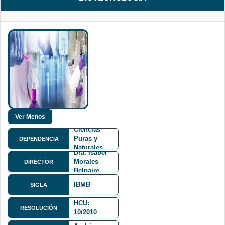
Facultad de
Ciencias
Puras y
DEPENDENCIA
Naturales
Dra. Isabel
FCPN
Morales
DIRECTOR
Belpaire
IBMB
SIGLA
HCU:
RESOLUCIÓN
10/2010
Calle 27 y