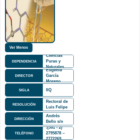
Facultad de
Ciencias
Puras y
DEPENDENCIA
María
Naturales
Eugenia
FCPN
García
DIRECTOR
Moreno
Ph.D.
IIQ
SIGLA
Resolución
Rectoral de
RESOLUCIÓN
Luis Felipe
Calle 27 y
Hartmann
Andrés
DIRECCIÓN
Bello s/n
Cota Cota
:(591 - 2)
2795878 –
TELÉFONO
2772269