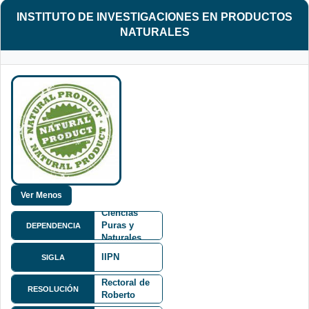
INSTITUTO DE INVESTIGACIONES EN PRODUCTOS
NATURALES
Facultad de
Ciencias
Puras y
DEPENDENCIA
Naturales
FCPN
IIPN
075/05
SIGLA
Resolución
Rectoral de
RESOLUCIÓN
Roberto
Calle 27 y
Aguilar