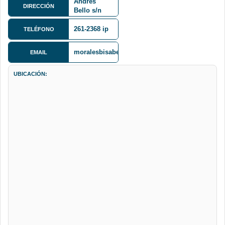
Andrés
DIRECCIÓN
Bello s/n
Cota Cota
261-2368 ip
TELÉFONO
moralesbisabel@gmail.com
EMAIL
UBICACIÓN: