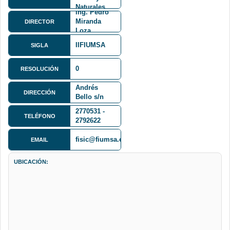
Naturales
Ing. Pedro
FCPN
Miranda
DIRECTOR
Loza
IIFIUMSA
SIGLA
0
RESOLUCIÓN
Calle 27 y
Andrés
DIRECCIÓN
Bello s/n
Cota Cota
2770531 -
TELÉFONO
2792622
fisic@fiumsa.edu.bo
EMAIL
UBICACIÓN: