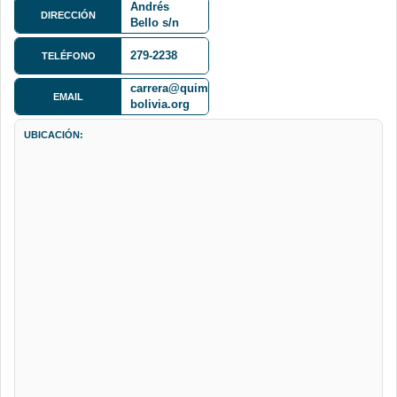
Andrés
Gómez
DIRECCIÓN
Bello s/n
Cota Cota
279-2238
TELÉFONO
carrera@quimica-
EMAIL
bolivia.org
UBICACIÓN: