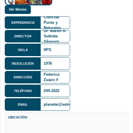
Facultad de
Ciencias
Puras y
DEPENDENCIA
Naturales
Dr. Martín A.
FCPN
Subieta
DIRECTOR
Vásquez
IIPS
SIGLA
1976
RESOLUCIÓN
Calle
Federico
DIRECCIÓN
Zuazo #
1976
244-1822
TELÉFONO
planetar@astro.edu.bo
EMAIL
UBICACIÓN: