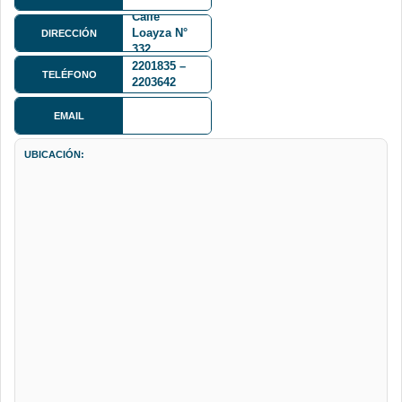
Calle
Loayza N°
DIRECCIÓN
332
2201835 –
TELÉFONO
2203642
EMAIL
UBICACIÓN: