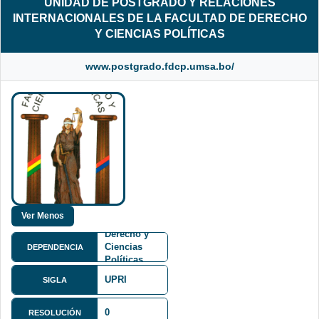
UNIDAD DE POSTGRADO Y RELACIONES
INTERNACIONALES DE LA FACULTAD DE DERECHO
Y CIENCIAS POLÍTICAS
www.postgrado.fdcp.umsa.bo/
Facultad de
Derecho y
Ciencias
DEPENDENCIA
Políticas
FDCP
UPRI
SIGLA
0
RESOLUCIÓN