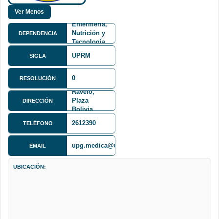
Facultad de
Medicina,
Enfermería,
Nutrición y
DEPENDENCIA
Tecnología
Médica
UPRM
SIGLA
FMENT
Residencia
Médica
0
RESOLUCIÓN
Capitan
Ravelo,
Plaza
DIRECCIÓN
Bolivia
oficinas del
2612390
TELÉFONO
CRIDAIC-
SEDES
upg.medica@umsalud.edu.bo
EMAIL
UBICACIÓN: