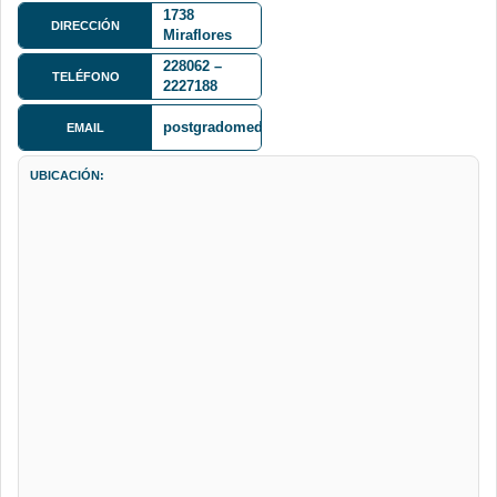
1738
DIRECCIÓN
Miraflores
(lado
228062 –
ingreso al
TELÉFONO
2227188
Tórax)
postgradomedicinaumsa@yahoo.com
EMAIL
UBICACIÓN: