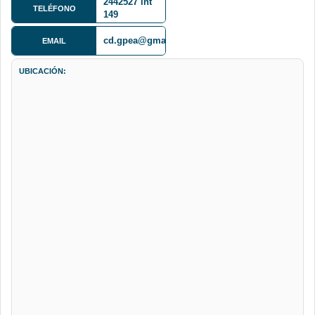
2442527 int
TELÉFONO
149
cd.gpea@gmail.com
EMAIL
UBICACIÓN: