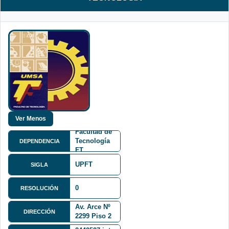
Facultad de
Tecnología
DEPENDENCIA
FT
UPFT
SIGLA
0
RESOLUCIÓN
Av. Arce Nº
DIRECCIÓN
2299 Piso 2