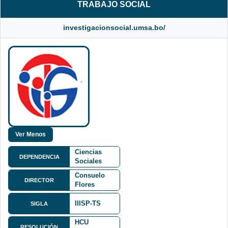
TRABAJO SOCIAL
investigacionsocial.umsa.bo/
Facultad de
Ciencias
DEPENDENCIA
Sociales
M. Sc.
FCS
Consuelo
DIRECTOR
Flores
Gonzales
IIISP-TS
SIGLA
Campus
Universitario
HCU
de Cota
RESOLUCIÓN