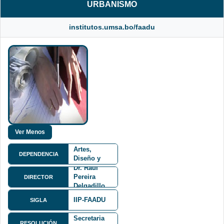
URBANISMO
institutos.umsa.bo/faadu
Facultad de
Arquitectura,
Artes,
DEPENDENCIA
Diseño y
Urbanismo
Dr. Raul
FAADU
Pereira
DIRECTOR
Delgadillo
IIP-FAADU
Resolución
SIGLA
de
Secretaria
Calle
RESOLUCIÓN