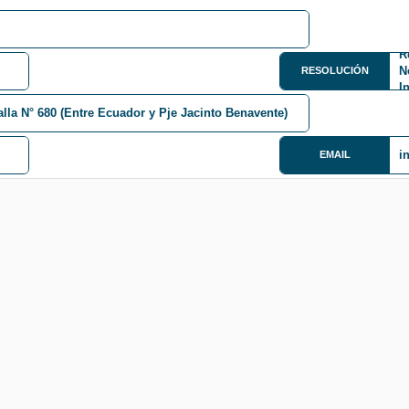
R
N
RESOLUCIÓN
I
lla N° 680 (Entre Ecuador y Pje Jacinto Benavente)
i
EMAIL