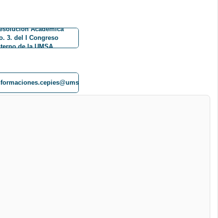
esolución Académica
o. 3. del I Congreso
nterno de la UMSA
nformaciones.cepies@umsa.bocides@cides.edu.bo