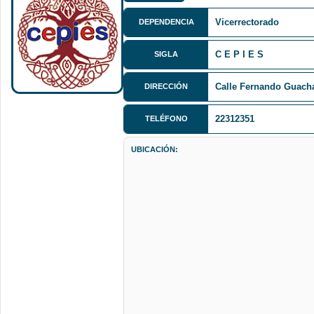
Vicerrectorado
DEPENDENCIA
C E P I E S
SIGLA
Calle Fernando Guacha
DIRECCIÓN
22312351
TELÉFONO
UBICACIÓN: