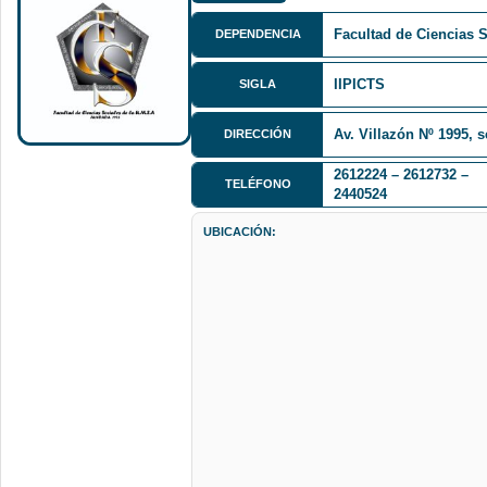
Facultad de Ciencias 
DEPENDENCIA
IIPICTS
SIGLA
Av. Villazón Nº 1995, 
DIRECCIÓN
2612224 – 2612732 –
TELÉFONO
2440524
UBICACIÓN: