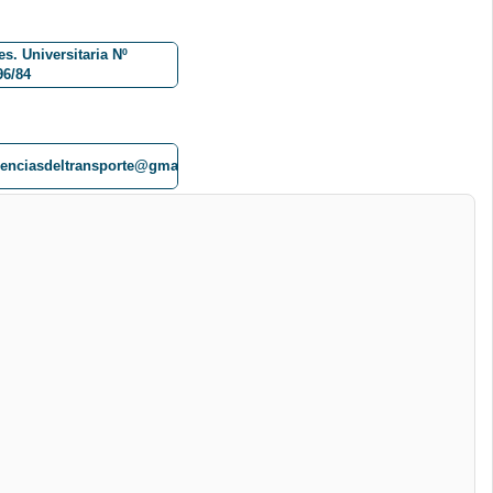
es. Universitaria Nº
96/84
ienciasdeltransporte@gmail.com