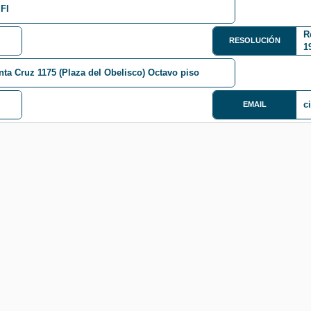
 FI
R
RESOLUCIÓN
1
ta Cruz 1175 (Plaza del Obelisco) Octavo piso
c
EMAIL