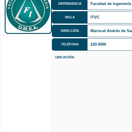
Facultad de Ingeniería
DEPENDENCIA
ITVC
SIGLA
Mariscal Andrés de San
DIRECCIÓN
220-5000
TELÉFONO
UBICACIÓN: