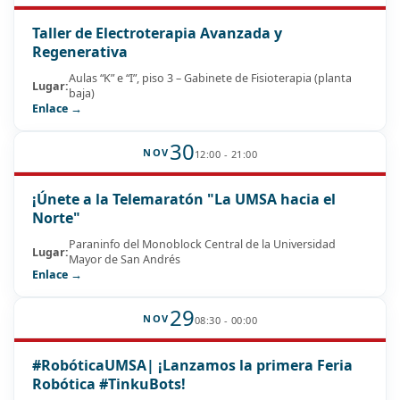
Taller de Electroterapia Avanzada y
Regenerativa
Aulas “K” e “I”, piso 3 – Gabinete de Fisioterapia (planta
Lugar:
baja)
Enlace →
30
NOV
12:00 - 21:00
¡Únete a la Telemaratón "La UMSA hacia el
Norte"
Paraninfo del Monoblock Central de la Universidad
Lugar:
Mayor de San Andrés
Enlace →
29
NOV
08:30 - 00:00
#RobóticaUMSA| ¡Lanzamos la primera Feria
Robótica #TinkuBots!