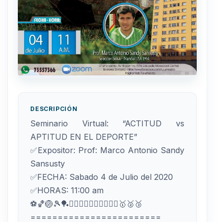
DESCRIPCIÓN
Seminario Virtual: “ACTITUD vs
APTITUD EN EL DEPORTE”
✅Expositor: Prof: Marco Antonio Sandy
Sansusty
✅FECHA: Sabado 4 de Julio del 2020
✅HORAS: 11:00 am
⚽🏀🏐🎾🏓🏋️‍♀️🤼‍♂️⛹🏻‍♀️🏊🏻‍♀️🥇🥈🥉
========================