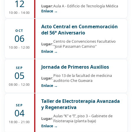
12
Lugar:
Aula A - Edificio de Tecnología Médica
Enlace →
10:00 - 14:00
Acto Central en Conmemoración
OCT
del 56° Aniversario
06
Centro de Convenciones Facultativo
Lugar:
"José Passaman Camino"
10:00 - 12:00
Enlace →
Jornada de Primeros Auxilios
SEP
05
Piso 13 de la facultad de medicina
Lugar:
auditorio Che Guevara
08:00 - 12:00
Enlace →
Taller de Electroterapia Avanzada
SEP
y Regenerativa
04
Aulas “K” e “I”, piso 3 – Gabinete de
Lugar:
Fisioterapia (planta baja)
18:00 - 21:00
Enlace →