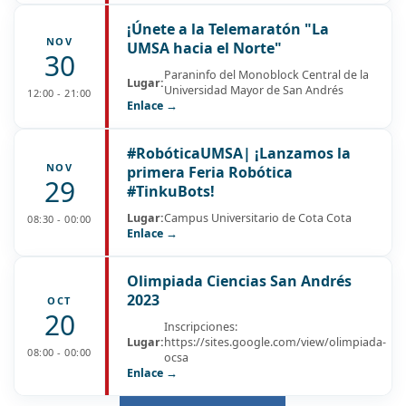
¡Únete a la Telemaratón "La
NOV
UMSA hacia el Norte"
30
Paraninfo del Monoblock Central de la
Lugar:
Universidad Mayor de San Andrés
12:00 - 21:00
Enlace →
#RobóticaUMSA| ¡Lanzamos la
NOV
primera Feria Robótica
29
#TinkuBots!
Lugar:
Campus Universitario de Cota Cota
08:30 - 00:00
Enlace →
Olimpiada Ciencias San Andrés
2023
OCT
20
Inscripciones:
Lugar:
https://sites.google.com/view/olimpiada-
08:00 - 00:00
ocsa
Enlace →