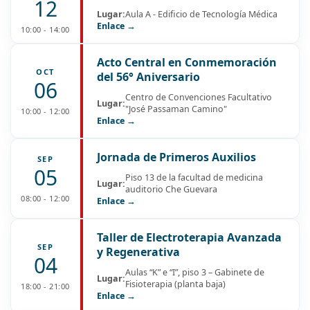
12
Lugar:
Aula A - Edificio de Tecnología Médica
Enlace →
10:00 - 14:00
Acto Central en Conmemoración
OCT
del 56° Aniversario
06
Centro de Convenciones Facultativo
Lugar:
"José Passaman Camino"
10:00 - 12:00
Enlace →
Jornada de Primeros Auxilios
SEP
05
Piso 13 de la facultad de medicina
Lugar:
auditorio Che Guevara
08:00 - 12:00
Enlace →
Taller de Electroterapia Avanzada
SEP
y Regenerativa
04
Aulas “K” e “I”, piso 3 – Gabinete de
Lugar:
Fisioterapia (planta baja)
18:00 - 21:00
Enlace →