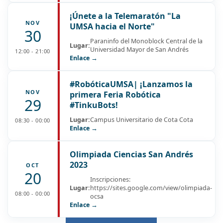
¡Únete a la Telemaratón "La
NOV
UMSA hacia el Norte"
30
Paraninfo del Monoblock Central de la
Lugar:
Universidad Mayor de San Andrés
12:00 - 21:00
Enlace →
#RobóticaUMSA| ¡Lanzamos la
NOV
primera Feria Robótica
29
#TinkuBots!
Lugar:
Campus Universitario de Cota Cota
08:30 - 00:00
Enlace →
Olimpiada Ciencias San Andrés
2023
OCT
20
Inscripciones:
Lugar:
https://sites.google.com/view/olimpiada-
08:00 - 00:00
ocsa
Enlace →