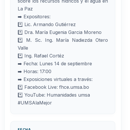
sobre los recursos hídricos y el agua en
La Paz
➡️ Expositores:
*️⃣ Lic. Armando Gutiérrez
*️⃣ Dra. María Eugenia Garcia Moreno
*️⃣ M. Sc. Ing. María Nadiezda Otero
Valle
*️⃣ Ing. Rafael Cortéz
➡️ Fecha: Lunes 14 de septiembre
➡️ Horas: 17:00
➡️ Exposiciones virtuales a través:
*️⃣ Facebook Live: fhce.umsa.bo
*️⃣ YouTube: Humanidades umsa
#UMSAlaMejor
FECHA