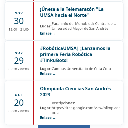
¡Únete a la Telemaratón "La
NOV
UMSA hacia el Norte"
30
Paraninfo del Monoblock Central de la
Lugar:
Universidad Mayor de San Andrés
12:00 - 21:00
Enlace →
#RobóticaUMSA| ¡Lanzamos la
NOV
primera Feria Robótica
29
#TinkuBots!
Lugar:
Campus Universitario de Cota Cota
08:30 - 00:00
Enlace →
Olimpiada Ciencias San Andrés
2023
OCT
20
Inscripciones:
Lugar:
https://sites.google.com/view/olimpiada-
08:00 - 00:00
ocsa
Enlace →