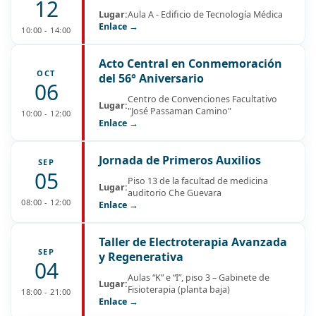
12
Lugar:
Aula A - Edificio de Tecnología Médica
Enlace →
10:00 - 14:00
Acto Central en Conmemoración
OCT
del 56° Aniversario
06
Centro de Convenciones Facultativo
Lugar:
"José Passaman Camino"
10:00 - 12:00
Enlace →
Jornada de Primeros Auxilios
SEP
05
Piso 13 de la facultad de medicina
Lugar:
auditorio Che Guevara
08:00 - 12:00
Enlace →
Taller de Electroterapia Avanzada
SEP
y Regenerativa
04
Aulas “K” e “I”, piso 3 – Gabinete de
Lugar:
Fisioterapia (planta baja)
18:00 - 21:00
Enlace →