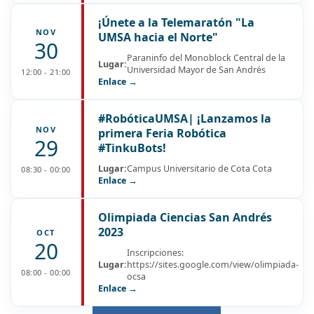
¡Únete a la Telemaratón "La
NOV
UMSA hacia el Norte"
30
Paraninfo del Monoblock Central de la
Lugar:
Universidad Mayor de San Andrés
12:00 - 21:00
Enlace →
#RobóticaUMSA| ¡Lanzamos la
NOV
primera Feria Robótica
29
#TinkuBots!
Lugar:
Campus Universitario de Cota Cota
08:30 - 00:00
Enlace →
Olimpiada Ciencias San Andrés
2023
OCT
20
Inscripciones:
Lugar:
https://sites.google.com/view/olimpiada-
08:00 - 00:00
ocsa
Enlace →