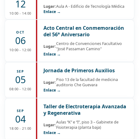
12
Lugar:
Aula A - Edificio de Tecnología Médica
Enlace →
10:00 - 14:00
Acto Central en Conmemoración
OCT
del 56° Aniversario
06
Centro de Convenciones Facultativo
Lugar:
"José Passaman Camino"
10:00 - 12:00
Enlace →
Jornada de Primeros Auxilios
SEP
05
Piso 13 de la facultad de medicina
Lugar:
auditorio Che Guevara
08:00 - 12:00
Enlace →
Taller de Electroterapia Avanzada
SEP
y Regenerativa
04
Aulas “K” e “I”, piso 3 – Gabinete de
Lugar:
Fisioterapia (planta baja)
18:00 - 21:00
Enlace →