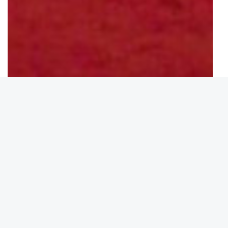
AGENDA
12
FEB
10:00 - 14:00
TALLER DE INDUCCIÓN
Lugar:
Aula A - Edificio de Tecnología Médica
Enlace →