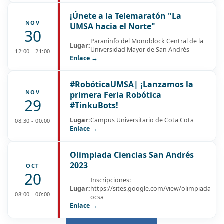
¡Únete a la Telemaratón "La
NOV
UMSA hacia el Norte"
30
Paraninfo del Monoblock Central de la
Lugar:
Universidad Mayor de San Andrés
12:00 - 21:00
Enlace →
#RobóticaUMSA| ¡Lanzamos la
NOV
primera Feria Robótica
29
#TinkuBots!
Lugar:
Campus Universitario de Cota Cota
08:30 - 00:00
Enlace →
Olimpiada Ciencias San Andrés
2023
OCT
20
Inscripciones:
Lugar:
https://sites.google.com/view/olimpiada-
08:00 - 00:00
ocsa
Enlace →