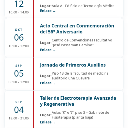
12
Lugar:
Aula A - Edificio de Tecnología Médica
Enlace →
10:00 - 14:00
Acto Central en Conmemoración
OCT
del 56° Aniversario
06
Centro de Convenciones Facultativo
Lugar:
"José Passaman Camino"
10:00 - 12:00
Enlace →
Jornada de Primeros Auxilios
SEP
05
Piso 13 de la facultad de medicina
Lugar:
auditorio Che Guevara
08:00 - 12:00
Enlace →
Taller de Electroterapia Avanzada
SEP
y Regenerativa
04
Aulas “K” e “I”, piso 3 – Gabinete de
Lugar:
Fisioterapia (planta baja)
18:00 - 21:00
Enlace →