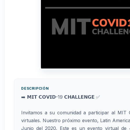
DESCRIPCIÓN
➡️ 𝗠𝗜𝗧 𝗖𝗢𝗩𝗜𝗗-19 𝗖𝗛𝗔𝗟𝗟𝗘𝗡𝗚𝗘 ✅
Invitamos a su comunidad a participar al MIT
virtuales. Nuestro próximo evento, Latin America
Junio del 2020. Este es un evento virtual de