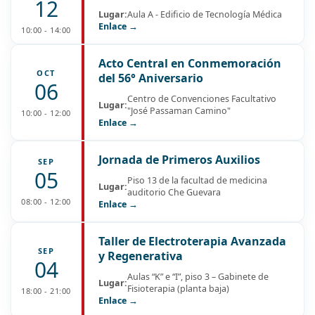
12
Lugar:
Aula A - Edificio de Tecnología Médica
Enlace →
10:00 - 14:00
Acto Central en Conmemoración
OCT
del 56° Aniversario
06
Centro de Convenciones Facultativo
Lugar:
"José Passaman Camino"
10:00 - 12:00
Enlace →
Jornada de Primeros Auxilios
SEP
05
Piso 13 de la facultad de medicina
Lugar:
auditorio Che Guevara
08:00 - 12:00
Enlace →
Taller de Electroterapia Avanzada
SEP
y Regenerativa
04
Aulas “K” e “I”, piso 3 – Gabinete de
Lugar:
Fisioterapia (planta baja)
18:00 - 21:00
Enlace →