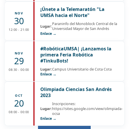
¡Únete a la Telemaratón "La
NOV
UMSA hacia el Norte"
30
Paraninfo del Monoblock Central de la
Lugar:
Universidad Mayor de San Andrés
12:00 - 21:00
Enlace →
#RobóticaUMSA| ¡Lanzamos la
NOV
primera Feria Robótica
29
#TinkuBots!
Lugar:
Campus Universitario de Cota Cota
08:30 - 00:00
Enlace →
Olimpiada Ciencias San Andrés
2023
OCT
20
Inscripciones:
Lugar:
https://sites.google.com/view/olimpiada-
08:00 - 00:00
ocsa
Enlace →