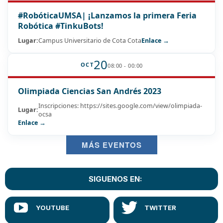
#RobóticaUMSA| ¡Lanzamos la primera Feria
Robótica #TinkuBots!
Lugar:
Campus Universitario de Cota Cota
Enlace →
20
OCT
08:00 - 00:00
Olimpiada Ciencias San Andrés 2023
Inscripciones: https://sites.google.com/view/olimpiada-
Lugar:
ocsa
Enlace →
MÁS EVENTOS
SIGUENOS EN: