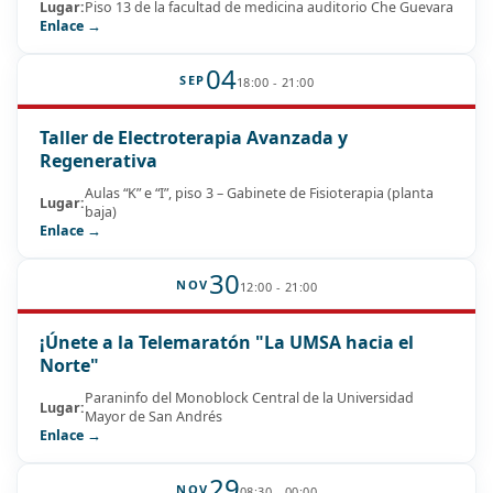
Lugar:
Piso 13 de la facultad de medicina auditorio Che Guevara
Enlace →
04
SEP
18:00 - 21:00
Taller de Electroterapia Avanzada y
Regenerativa
Aulas “K” e “I”, piso 3 – Gabinete de Fisioterapia (planta
Lugar:
baja)
Enlace →
30
NOV
12:00 - 21:00
¡Únete a la Telemaratón "La UMSA hacia el
Norte"
Paraninfo del Monoblock Central de la Universidad
Lugar:
Mayor de San Andrés
Enlace →
29
NOV
08:30 - 00:00