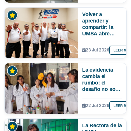
Volver a
aprender y
compartir: la
UMSA abre
inscripciones
para adultos
LEER MÁ
23 Jul 2026
mayores
La evidencia
cambia el
rumbo: el
desafío no solo
es atraer más
niñas a la
LEER MÁ
22 Jul 2026
ciencia, sino
lograr que
permanezcan y
La Rectora de la
lideren