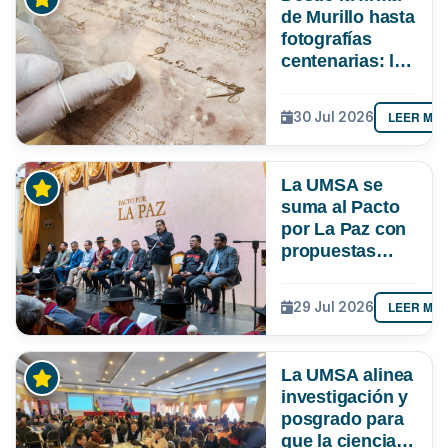
de Murillo hasta
fotografías
centenarias: la
UMSA
resguarda 6
LEER MÁ
30 Jul 2026
joyas de la
memoria
paceña
La UMSA se
suma al Pacto
por La Paz con
propuestas
para el
desarrollo del
LEER MÁ
29 Jul 2026
departamento
La UMSA alinea
investigación y
posgrado para
que la ciencia