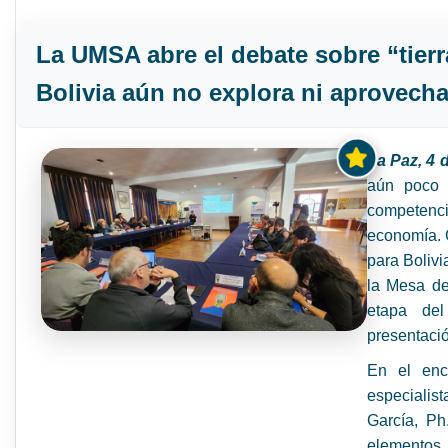
La UMSA abre el debate sobre “tierr
Bolivia aún no explora ni aprovech
La Paz, 4
aún poco 
competenci
economía. C
para Boliv
la Mesa de 
etapa de
presentació
En el enc
especialis
García, Ph
elementos