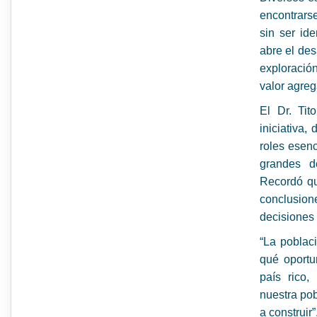
encontrarse
sin ser id
abre el desa
exploració
valor agreg
El Dr. Tit
iniciativa
roles esenc
grandes de
Recordó qu
conclusio
decisiones 
“La poblac
qué oportu
país rico,
nuestra pob
a construir”