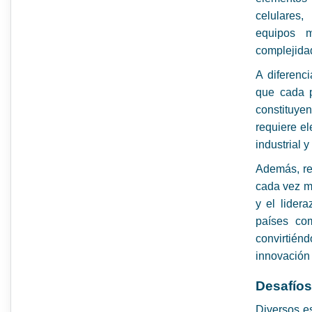
celulares,
equipos m
complejida
A diferenc
que cada p
constituye
requiere el
industrial y
Además, re
cada vez m
y el lider
países com
convirtiénd
innovación 
Desafíos
Diversos es