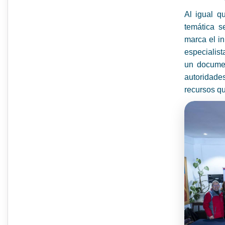
Al igual q
temática s
marca el in
especialist
un documen
autoridades
recursos qu