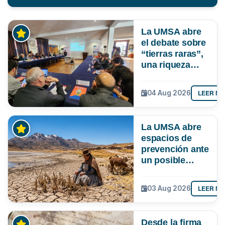
La UMSA abre
el debate sobre
“tierras raras”,
una riqueza
mineral que
Bolivia aún no
LEER M
04 Aug 2026
explora ni
aprovecha
La UMSA abre
espacios de
prevención ante
un posible
Súper Niño que
podría superar
LEER M
03 Aug 2026
a los tres
registrados en
Bolivia
Desde la firma