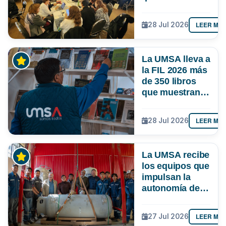
responda mejor
a las
LEER MÁ
28 Jul 2026
necesidades de
Bolivia
La UMSA lleva a
la FIL 2026 más
de 350 libros
que muestran el
conocimiento
que se genera
LEER MÁ
28 Jul 2026
en Bolivia
La UMSA recibe
los equipos que
impulsan la
autonomía de
La Paz en
oxígeno
LEER MÁ
27 Jul 2026
medicinal