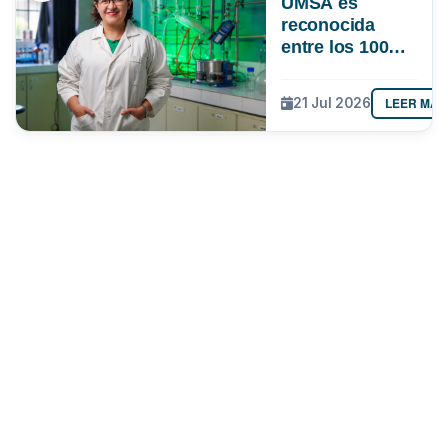
UMSA es
reconocida
entre los 100
investigadores
más
LEER MÁS
21 Jul 2026
destacados de
Bolivia