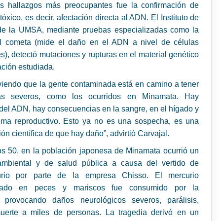
s hallazgos más preocupantes fue la confirmación de
óxico, es decir, afectación directa al ADN. El Instituto de
de la UMSA, mediante pruebas especializadas como la
l cometa (mide el daño en el ADN a nivel de células
es), detectó mutaciones y rupturas en el material genético
ación estudiada.
iendo que la gente contaminada está en camino a tener
s severos, como los ocurridos en Minamata. Hay
 del ADN, hay consecuencias en la sangre, en el hígado y
tema reproductivo. Esto ya no es una sospecha, es una
ón científica de que hay daño”, advirtió Carvajal.
s 50, en la población japonesa de Minamata ocurrió un
ambiental y de salud pública a causa del vertido de
urio por parte de la empresa Chisso. El mercurio
lado en peces y mariscos fue consumido por la
, provocando daños neurológicos severos, parálisis,
erte a miles de personas. La tragedia derivó en un