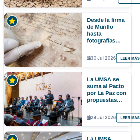
podría superar
a los tres
registrados en
Desde la firma
Bolivia
de Murillo
hasta
fotografías
centenarias: la
UMSA
LEER MÁS
30 Jul 2026
resguarda 6
joyas de la
memoria
La UMSA se
paceña
suma al Pacto
por La Paz con
propuestas
para el
desarrollo del
LEER MÁS
29 Jul 2026
departamento
La UMSA