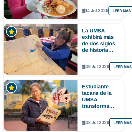
identidad
paceña? Un
LEER MÁS
14 Jul 2026
estudio
sociológico de
la UMSA tiene
La UMSA
la respuesta
exhibirá más
de dos siglos
de historia
paceña en la
Larga Noche
LEER MÁS
09 Jul 2026
de Museos
Estudiante
tacana de la
UMSA
transforma
semillas
amazónicas en
LEER MÁS
08 Jul 2026
artesanías
para proteger