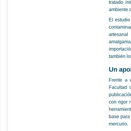
tratado i
ambiente d
El estudio
contaminac
artesana
amalgamar
importaci
también lo
Un apor
Frente a 
Facultad 
publicació
con rigor 
herramien
base para 
mercurio.