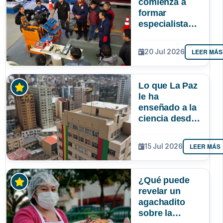
comienza a
formar
especialistas
en reparación
de vehículos
LEER MÁS
20 Jul 2026
afectados por
la gasolina de
mala calidad
Lo que La Paz
le ha
enseñado a la
ciencia desde
la UMSA
LEER MÁS
15 Jul 2026
¿Qué puede
revelar un
agachadito
sobre la