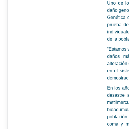
Uno de lo
daño genot
Genética 
prueba de
individual
de la pobl
“Estamos v
daños má
alteración
en el sis
demostraci
En los año
desastre 
metilmerc
bioacumu
población
coma y mu