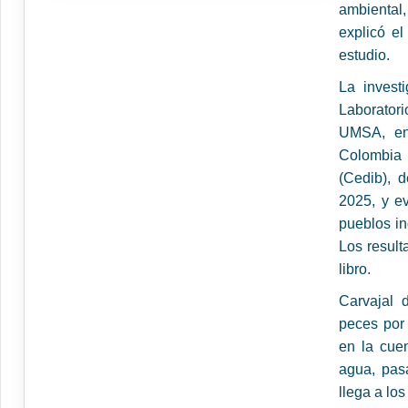
ambiental
explicó el
estudio.
La investi
Laboratori
UMSA, en
Colombia 
(Cedib), 
2025, y e
pueblos in
Los result
libro.
Carvajal 
peces por 
en la cuen
agua, pasa
llega a lo