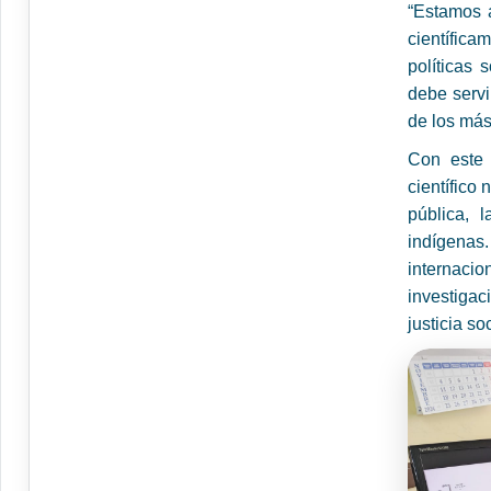
“Estamos 
científica
políticas 
debe servi
de los más
Con este 
científico
pública, 
indígenas.
internaci
investiga
justicia so