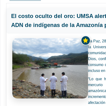
El costo oculto del oro: UMSA aler
ADN de indígenas de la Amazonía p
La Paz, 2
la Univer
comunidade
Dios, con
consumo co
incluso en
“Lo que h
mercurio
amazónica
incremento
afectación