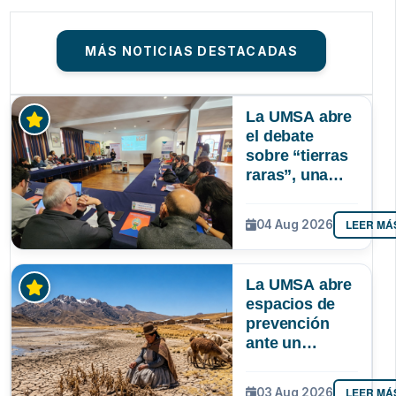
MÁS NOTICIAS DESTACADAS
La UMSA abre
el debate
sobre “tierras
raras”, una
riqueza
mineral que
LEER MÁ
04 Aug 2026
Bolivia aún no
explora ni
aprovecha
La UMSA abre
espacios de
prevención
ante un
posible Súper
Niño que
LEER MÁ
03 Aug 2026