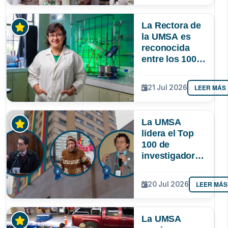
lograr que
permanezcan
La Rectora de
y lideren
la UMSA es
reconocida
entre los 100
investigadores
más
LEER MÁS
21 Jul 2026
destacados de
Bolivia
La UMSA
lidera el Top
100 de
investigadores
con mayor
impacto
LEER MÁS
20 Jul 2026
científico de
Bolivia
La UMSA