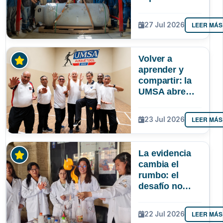
autonomía de
La Paz en
LEER MÁS
27 Jul 2026
oxígeno
medicinal
Volver a
aprender y
compartir: la
UMSA abre
inscripciones
para adultos
LEER MÁS
23 Jul 2026
mayores
La evidencia
cambia el
rumbo: el
desafío no
solo es atraer
más niñas a la
LEER MÁS
22 Jul 2026
ciencia, sino