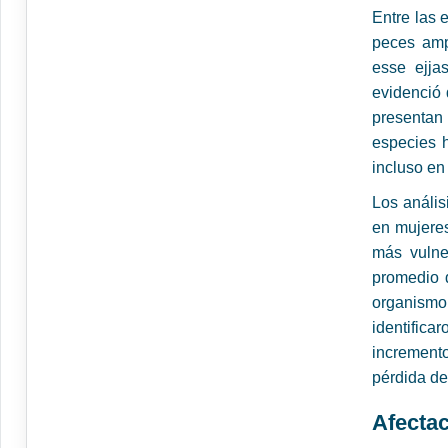
Entre las 
peces amp
esse ejja
evidenció 
presenta
especies 
incluso en
Los análi
en mujeres
más vulne
promedio d
organismo
identific
incremento
pérdida de
Afectac