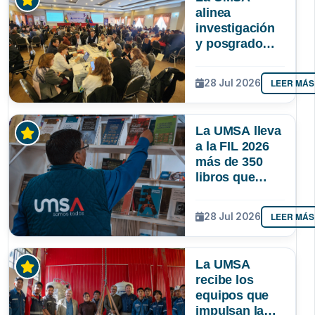
alinea
investigación
y posgrado
para que la
ciencia
LEER MÁS
28 Jul 2026
responda
mejor a las
necesidades
La UMSA lleva
de Bolivia
a la FIL 2026
más de 350
libros que
muestran el
conocimiento
LEER MÁS
28 Jul 2026
que se genera
en Bolivia
La UMSA
recibe los
equipos que
impulsan la