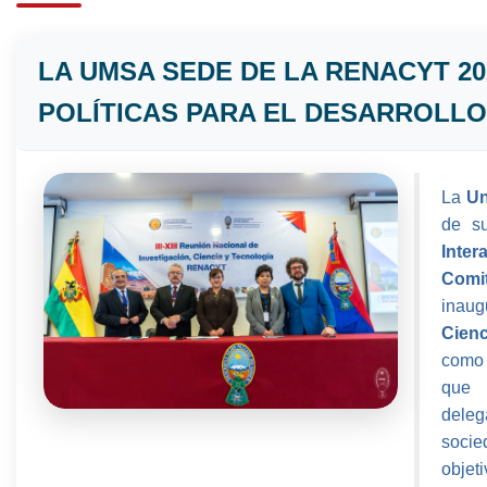
LA UMSA SEDE DE LA RENACYT 20
POLÍTICAS PARA EL DESARROLL
La
Un
de 
Inter
Comit
inau
Cien
como 
que 
deleg
socie
obje