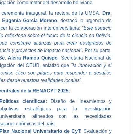
tigación como motor del desarrollo boliviano.
 ceremonia inaugural, la rectora de la UMSA,
Dra.
a Eugenia García Moreno
, destacó la urgencia de
ecer la colaboración interuniversitaria:
"Este espacio
o reflexiona sobre el futuro de la ciencia en Bolivia,
que construye alianzas para crear postgrados de
encia y proyectos de impacto nacional"
. Por su parte,
Sc. Alcira Ramos Quispe
, Secretaria Nacional de
tigación del CEUB, enfatizó que
"la innovación y el
omiso ético son pilares para responder a desafíos
les desde nuestras realidades locales"
.
centrales de la RENACYT 2025:
Políticas científicas:
Diseño de lineamientos y
objetivos estratégicos para la investigación
universitaria, alineados con las necesidades
socioeconómicas del país.
Plan Nacional Universitario de CyT:
Evaluación y