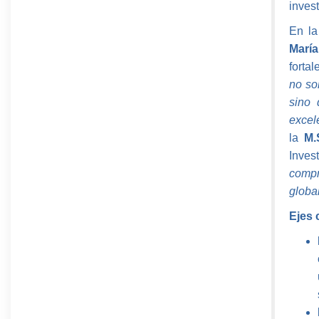
inves
En la
Marí
fortal
no sol
sino 
excel
la
M.
Inves
compr
globa
Ejes 