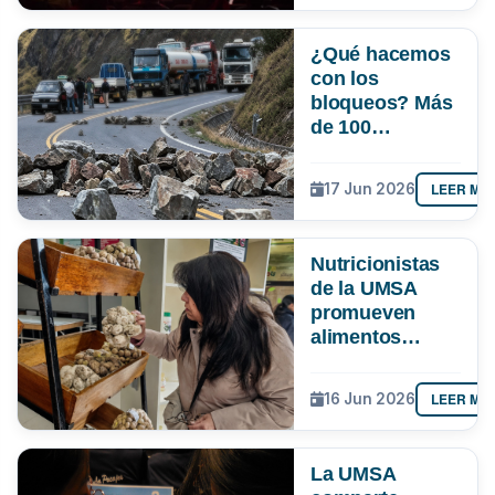
¿Qué hacemos
con los
bloqueos? Más
de 100
estudiantes de
la UMSA entran
LEER MÁ
17 Jun 2026
al debate con
alternativas
contra el
Nutricionistas
perjuicio
de la UMSA
promueven
alimentos
tradicionales
como
LEER MÁ
16 Jun 2026
alternativa
saludable frente
al alza de
La UMSA
precios