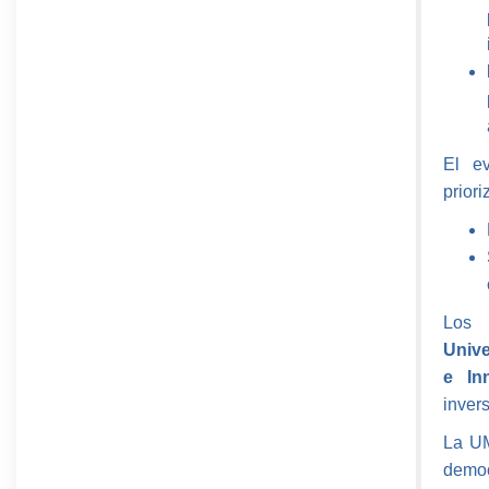
El ev
prior
Los 
Unive
e In
inver
La UM
demo