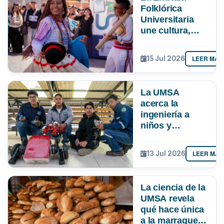
Folklórica
Universitaria
une cultura,
investigación e
impulsa más de
LEER MÁS
15 Jul 2026
Bs 19 MM para
la economía
paceña
La UMSA
acerca la
ingeniería a
niños y
adolescentes
con un curso de
LEER MÁS
13 Jul 2026
robótica
La ciencia de la
UMSA revela
qué hace única
a la marraqueta