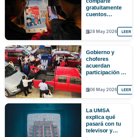
comparte
gratuitamente
cuentos
bolivianos para
apoyar la
LEER M
28 May 2026
lectura en
tiempos de
clases virtuales
Gobierno y
choferes
acuerdan
participación de
la UMSA en
verificación de
LEER M
06 May 2026
la gasolina
La UMSA
explica qué
pasará con tu
televisor y