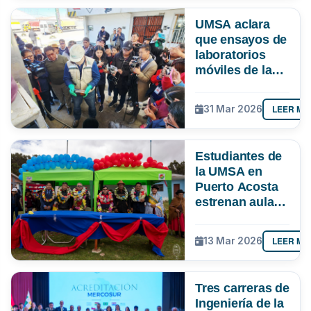
UMSA aclara
que ensayos de
laboratorios
móviles de la
ANH en El Alto
no evaluaron
LEER MÁ
31 Mar 2026
contenido de
manganeso ni
gomas
Estudiantes de
existentes
la UMSA en
Puerto Acosta
estrenan aula
multipropósito
y laboratorio
LEER MÁ
13 Mar 2026
Tres carreras de
Ingeniería de la