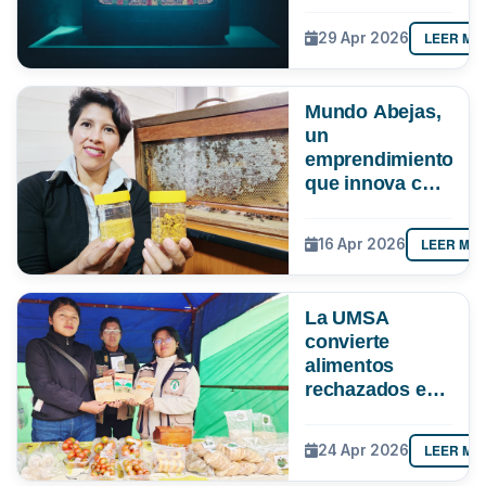
cómo evitar
quedarte sin
LEER MÁ
29 Apr 2026
señal ante el
apagón
analógico
Mundo Abejas,
un
emprendimiento
que innova con
“pan de abeja”,
genética y
LEER MÁ
16 Apr 2026
hasta con
apiterapia
La UMSA
convierte
alimentos
rechazados en
nutrición
LEER MÁ
24 Apr 2026