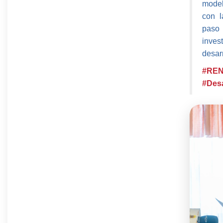
model
con l
paso
inves
desarr
#RE
#Desa