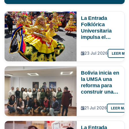
La Entrada
Folklórica
Universitaria
impulsa el
turismo y
mueve más de
LEER MÁ
23 Jul 2026
Bs 19 MM en La
Paz
Bolivia inicia en
la UMSA una
reforma para
construir una
ciencia más
inclusiva
LEER MÁS
21 Jul 2026
La Entrada