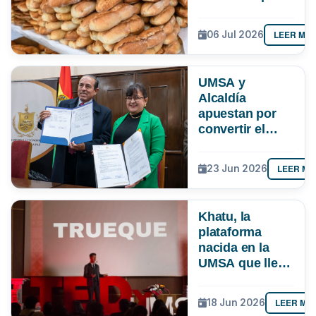
paceña
LEER MÁ
06 Jul 2026
UMSA y
Alcaldía
apuestan por
convertir el
conocimiento
en soluciones
LEER MÁ
23 Jun 2026
para La Paz
Khatu, la
plataforma
nacida en la
UMSA que lleva
el trueque a la
era digital en
LEER MÁ
18 Jun 2026
Latinoamérica