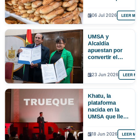
paceña
LEER MÁ
06 Jul 2026
UMSA y
Alcaldía
apuestan por
convertir el
conocimiento
en soluciones
LEER MÁ
23 Jun 2026
para La Paz
Khatu, la
plataforma
nacida en la
UMSA que lleva
el trueque a la
era digital en
LEER MÁ
18 Jun 2026
Latinoamérica