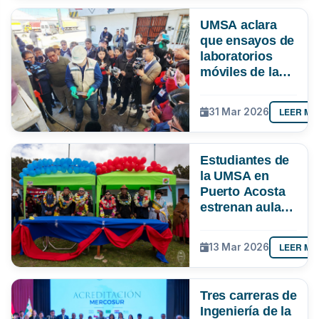
UMSA aclara
que ensayos de
laboratorios
móviles de la
ANH en El Alto
no evaluaron
LEER MÁ
31 Mar 2026
contenido de
manganeso ni
gomas
Estudiantes de
existentes
la UMSA en
Puerto Acosta
estrenan aula
multipropósito
y laboratorio
LEER MÁ
13 Mar 2026
Tres carreras de
Ingeniería de la