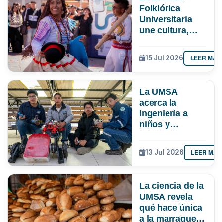
Folklórica
Universitaria
une cultura,
investigación e
impulsa más de
LEER MÁS
15 Jul 2026
Bs 19 MM para
la economía
paceña
La UMSA
acerca la
ingeniería a
niños y
adolescentes
con un curso de
LEER MÁS
13 Jul 2026
robótica
La ciencia de la
UMSA revela
qué hace única
a la marraqueta