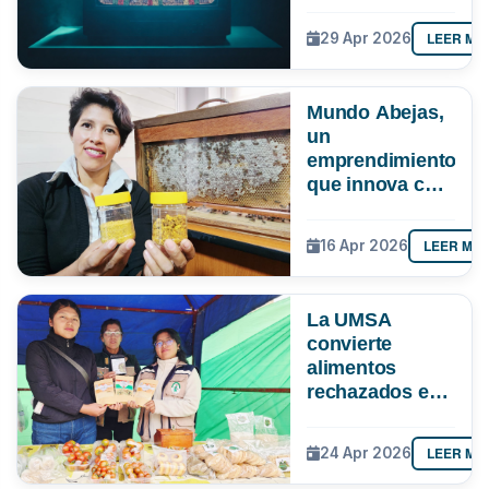
cómo evitar
quedarte sin
LEER MÁ
29 Apr 2026
señal ante el
apagón
analógico
Mundo Abejas,
un
emprendimiento
que innova con
“pan de abeja”,
genética y
LEER MÁ
16 Apr 2026
hasta con
apiterapia
La UMSA
convierte
alimentos
rechazados en
nutrición
LEER MÁ
24 Apr 2026