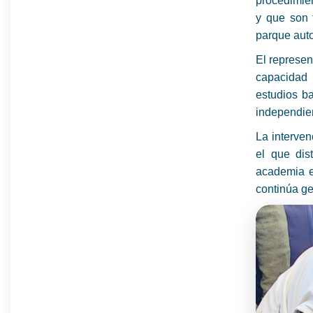
procedimien
y que son 
parque aut
El represen
capacidad 
estudios ba
independien
La interven
el que dis
academia e
continúa g