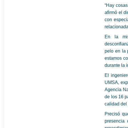
“Hay cosas
afirmó el d
con especia
relacionada
En la mis
desconfianz
pelo en la 
estamos co
durante la 
El ingenie
UMSA, expli
Agencia Na
de los 16 p
calidad del
Precisó qu
presencia