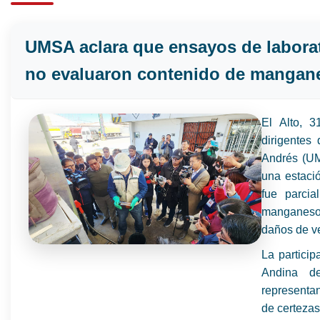
UMSA aclara que ensayos de laborat
no evaluaron contenido de mangane
El Alto, 
dirigentes
Andrés (UM
una estació
fue parcia
manganeso 
daños de v
La particip
Andina d
representan
de certezas