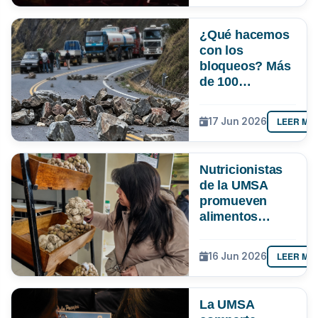
¿Qué hacemos
con los
bloqueos? Más
de 100
estudiantes de
la UMSA entran
LEER MÁ
17 Jun 2026
al debate con
alternativas
contra el
Nutricionistas
perjuicio
de la UMSA
promueven
alimentos
tradicionales
como
LEER MÁ
16 Jun 2026
alternativa
saludable frente
al alza de
La UMSA
precios