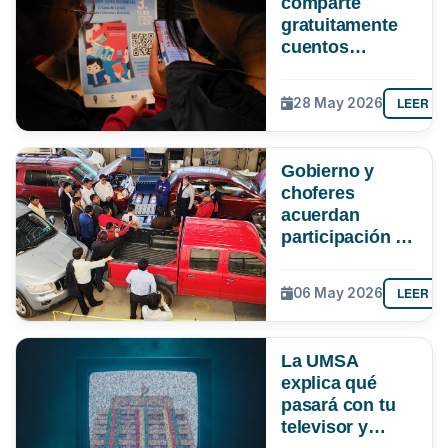
comparte
gratuitamente
cuentos
bolivianos para
apoyar la
LEER M
28 May 2026
lectura en
tiempos de
clases virtuales
Gobierno y
choferes
acuerdan
participación de
la UMSA en
verificación de
LEER M
06 May 2026
la gasolina
La UMSA
explica qué
pasará con tu
televisor y