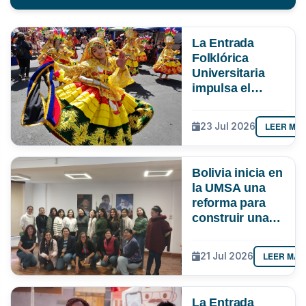
La Entrada
Folklórica
Universitaria
impulsa el
turismo y
mueve más de
LEER MÁ
23 Jul 2026
Bs 19 MM en La
Paz
Bolivia inicia en
la UMSA una
reforma para
construir una
ciencia más
inclusiva
LEER MÁS
21 Jul 2026
La Entrada