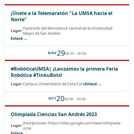
¡Únete a la Telemaratón "La UMSA hacia el
Norte"
Paraninfo del Monoblock Central de la Universidad
Lugar:
Mayor de San Andrés
Enlace →
29
NOV
08:30 - 00:00
#RobóticaUMSA| ¡Lanzamos la primera Feria
Robótica #TinkuBots!
Lugar:
Campus Universitario de Cota Cota
Enlace →
20
OCT
08:00 - 00:00
Olimpiada Ciencias San Andrés 2023
Inscripciones: https://sites.google.com/view/olimpiada-
Lugar:
ocsa
Enlace →