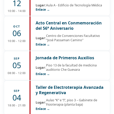
12
Lugar:
Aula A - Edificio de Tecnología Médica
Enlace →
10:00 - 14:00
Acto Central en Conmemoración
OCT
del 56° Aniversario
06
Centro de Convenciones Facultativo
Lugar:
"José Passaman Camino"
10:00 - 12:00
Enlace →
Jornada de Primeros Auxilios
SEP
05
Piso 13 de la facultad de medicina
Lugar:
auditorio Che Guevara
08:00 - 12:00
Enlace →
Taller de Electroterapia Avanzada
SEP
y Regenerativa
04
Aulas “K” e “I”, piso 3 – Gabinete de
Lugar:
Fisioterapia (planta baja)
18:00 - 21:00
Enlace →