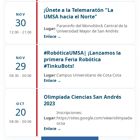
¡Únete a la Telemaratón "La
NOV
UMSA hacia el Norte"
30
Paraninfo del Monoblock Central de la
Lugar:
Universidad Mayor de San Andrés
12:00 - 21:00
Enlace →
#RobóticaUMSA| ¡Lanzamos la
NOV
primera Feria Robótica
29
#TinkuBots!
Lugar:
Campus Universitario de Cota Cota
08:30 - 00:00
Enlace →
Olimpiada Ciencias San Andrés
2023
OCT
20
Inscripciones:
Lugar:
https://sites.google.com/view/olimpiada-
08:00 - 00:00
ocsa
Enlace →