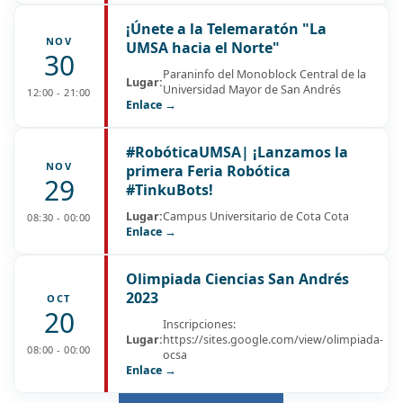
¡Únete a la Telemaratón "La
NOV
UMSA hacia el Norte"
30
Paraninfo del Monoblock Central de la
Lugar:
Universidad Mayor de San Andrés
12:00 - 21:00
Enlace →
#RobóticaUMSA| ¡Lanzamos la
NOV
primera Feria Robótica
29
#TinkuBots!
Lugar:
Campus Universitario de Cota Cota
08:30 - 00:00
Enlace →
Olimpiada Ciencias San Andrés
2023
OCT
20
Inscripciones:
Lugar:
https://sites.google.com/view/olimpiada-
08:00 - 00:00
ocsa
Enlace →