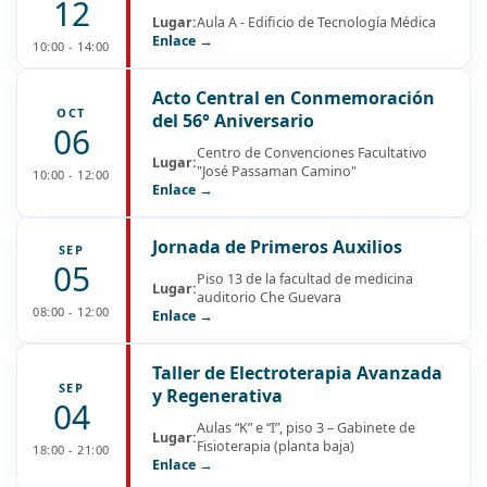
12
Lugar:
Aula A - Edificio de Tecnología Médica
Enlace →
10:00 - 14:00
Acto Central en Conmemoración
OCT
del 56° Aniversario
06
Centro de Convenciones Facultativo
Lugar:
"José Passaman Camino"
10:00 - 12:00
Enlace →
Jornada de Primeros Auxilios
SEP
05
Piso 13 de la facultad de medicina
Lugar:
auditorio Che Guevara
08:00 - 12:00
Enlace →
Taller de Electroterapia Avanzada
SEP
y Regenerativa
04
Aulas “K” e “I”, piso 3 – Gabinete de
Lugar:
Fisioterapia (planta baja)
18:00 - 21:00
Enlace →