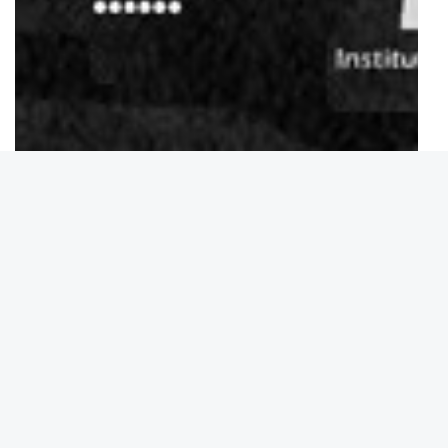
AGENDA
12
FEB
10:00 - 14:00
TALLER DE INDUCCIÓN
Lugar:
Aula A - Edificio de Tecnología Médica
Enlace →