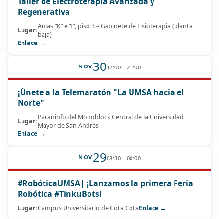
Taller de Electroterapia Avanzada y
Regenerativa
Aulas “K” e “I”, piso 3 – Gabinete de Fisioterapia (planta
Lugar:
baja)
Enlace →
30
NOV
12:00 - 21:00
¡Únete a la Telemaratón "La UMSA hacia el
Norte"
Paraninfo del Monoblock Central de la Universidad
Lugar:
Mayor de San Andrés
Enlace →
29
NOV
08:30 - 00:00
#RobóticaUMSA| ¡Lanzamos la primera Feria
Robótica #TinkuBots!
Lugar:
Campus Universitario de Cota Cota
Enlace →