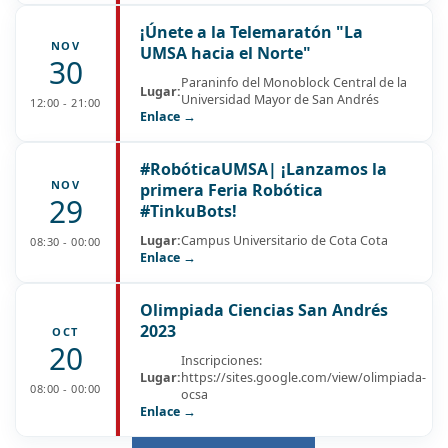
¡Únete a la Telemaratón "La
NOV
UMSA hacia el Norte"
30
Paraninfo del Monoblock Central de la
Lugar:
Universidad Mayor de San Andrés
12:00 - 21:00
Enlace →
#RobóticaUMSA| ¡Lanzamos la
NOV
primera Feria Robótica
29
#TinkuBots!
Lugar:
Campus Universitario de Cota Cota
08:30 - 00:00
Enlace →
Olimpiada Ciencias San Andrés
2023
OCT
20
Inscripciones:
Lugar:
https://sites.google.com/view/olimpiada-
08:00 - 00:00
ocsa
Enlace →