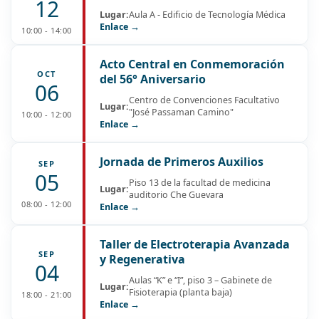
12
Lugar:
Aula A - Edificio de Tecnología Médica
Enlace →
10:00 - 14:00
Acto Central en Conmemoración
OCT
del 56° Aniversario
06
Centro de Convenciones Facultativo
Lugar:
"José Passaman Camino"
10:00 - 12:00
Enlace →
Jornada de Primeros Auxilios
SEP
05
Piso 13 de la facultad de medicina
Lugar:
auditorio Che Guevara
08:00 - 12:00
Enlace →
Taller de Electroterapia Avanzada
SEP
y Regenerativa
04
Aulas “K” e “I”, piso 3 – Gabinete de
Lugar:
Fisioterapia (planta baja)
18:00 - 21:00
Enlace →