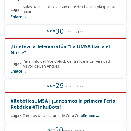
Aulas “K” e “I”, piso 3 – Gabinete de Fisioterapia (planta
Lugar:
baja)
Enlace →
30
NOV
12:00 - 21:00
¡Únete a la Telemaratón "La UMSA hacia el
Norte"
Paraninfo del Monoblock Central de la Universidad
Lugar:
Mayor de San Andrés
Enlace →
29
NOV
08:30 - 00:00
#RobóticaUMSA| ¡Lanzamos la primera Feria
Robótica #TinkuBots!
Lugar:
Campus Universitario de Cota Cota
Enlace →
20
OCT
08:00 - 00:00