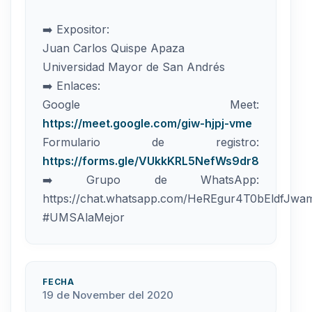
➡️ Expositor:
Juan Carlos Quispe Apaza
Universidad Mayor de San Andrés
➡️ Enlaces:
Google Meet:
https://meet.google.com/giw-hjpj-vme
Formulario de registro:
https://forms.gle/VUkkKRL5NefWs9dr8
➡️ Grupo de WhatsApp:
https://chat.whatsapp.com/HeREgur4T0bEldfJwa
#UMSAlaMejor
FECHA
19 de November del 2020