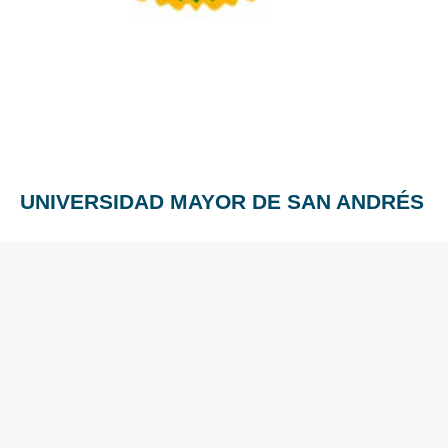
UNIVERSIDAD MAYOR DE SAN ANDRÉS
“Cuanto mayor es la cultura de un pueblo, menores son las
posibilidades de que se le prive de su libertad; la educación
da tolerancia a los gobernantes y disciplina a los
gobernados.”
UMSA somos todos