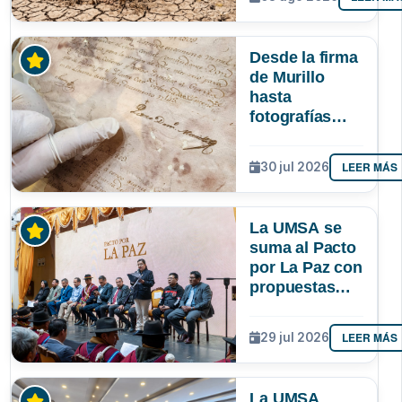
podría superar
a los tres
registrados en
Desde la firma
Bolivia
de Murillo
hasta
fotografías
centenarias: la
UMSA
LEER MÁS
30 jul 2026
resguarda 6
joyas de la
memoria
La UMSA se
paceña
suma al Pacto
por La Paz con
propuestas
para el
desarrollo del
LEER MÁS
29 jul 2026
departamento
La UMSA