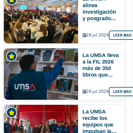
alinea
investigación
y posgrado
para que la
ciencia
LEER MÁS
28 jul 2026
responda
mejor a las
necesidades
La UMSA lleva
de Bolivia
a la FIL 2026
más de 350
libros que
muestran el
conocimiento
LEER MÁS
28 jul 2026
que se genera
en Bolivia
La UMSA
recibe los
equipos que
impulsan la