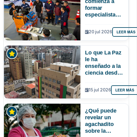
comienza a
formar
especialistas
en reparación
de vehículos
LEER MÁS
20 jul 2026
afectados por
la gasolina de
mala calidad
Lo que La Paz
le ha
enseñado a la
ciencia desde
la UMSA
LEER MÁS
15 jul 2026
¿Qué puede
revelar un
agachadito
sobre la