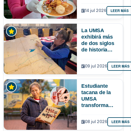
identidad
paceña? Un
LEER MÁS
14 jul 2026
estudio
sociológico de
la UMSA tiene
La UMSA
la respuesta
exhibirá más
de dos siglos
de historia
paceña en la
Larga Noche
LEER MÁS
09 jul 2026
de Museos
Estudiante
tacana de la
UMSA
transforma
semillas
amazónicas en
LEER MÁS
08 jul 2026
artesanías
para proteger