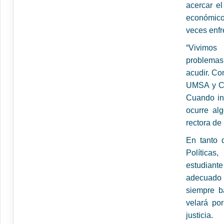
acercar e
económico
veces enfr
“Vivimos
problemas
acudir. Co
UMSA y Cár
Cuando ins
ocurre alg
rectora de
En tanto 
Política
estudiante
adecuado p
siempre b
velará por
justicia.