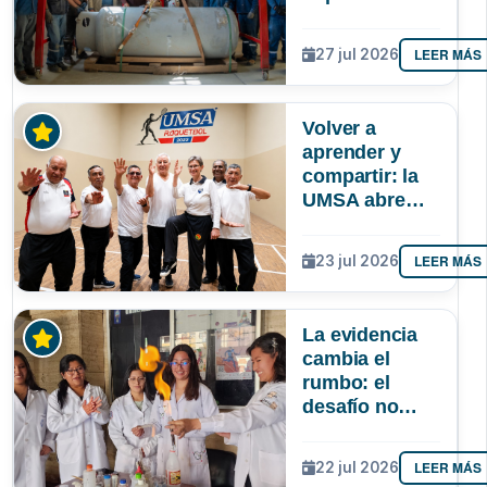
autonomía de
La Paz en
LEER MÁS
27 jul 2026
oxígeno
medicinal
Volver a
aprender y
compartir: la
UMSA abre
inscripciones
para adultos
LEER MÁS
23 jul 2026
mayores
La evidencia
cambia el
rumbo: el
desafío no
solo es atraer
más niñas a la
LEER MÁS
22 jul 2026
ciencia, sino