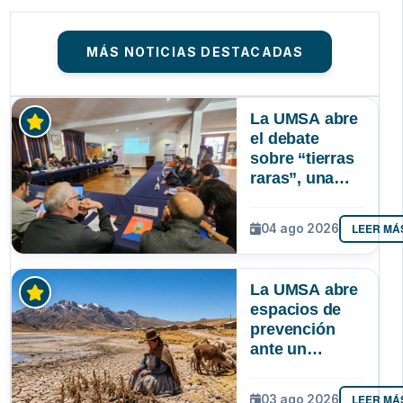
MÁS NOTICIAS DESTACADAS
La UMSA abre
el debate
sobre “tierras
raras”, una
riqueza
mineral que
LEER MÁ
04 ago 2026
Bolivia aún no
explora ni
aprovecha
La UMSA abre
espacios de
prevención
ante un
posible Súper
Niño que
LEER MÁ
03 ago 2026