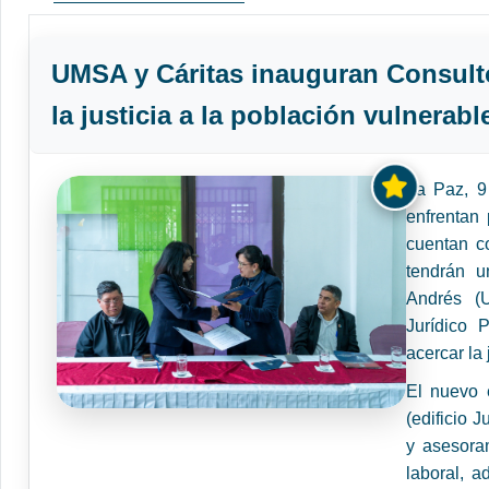
UMSA y Cáritas inauguran Consulto
la justicia a la población vulnerabl
La Paz, 9
enfrentan 
cuentan c
tendrán u
Andrés (U
Jurídico 
acercar la 
El nuevo e
(edificio 
y asesoram
laboral, a