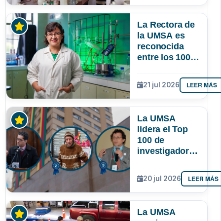
lograr que
permanezcan
La Rectora de
y lideren
la UMSA es
reconocida
entre los 100
investigadores
más
LEER MÁS
21 jul 2026
destacados de
Bolivia
La UMSA
lidera el Top
100 de
investigadores
con mayor
impacto
LEER MÁS
20 jul 2026
científico de
Bolivia
La UMSA