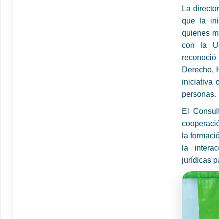
La directo
que la ini
quienes má
con la U
reconoció
Derecho, H
iniciativa
personas.
El Consul
cooperaci
la formaci
la intera
jurídicas p