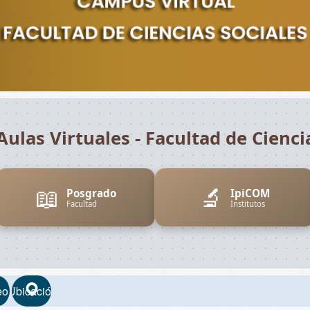
Aulas Virtuales - Facultad de Cienci
📖
🔬
Posgrado
IpiCOM
Facultad
Institutos
eo
Ubicación