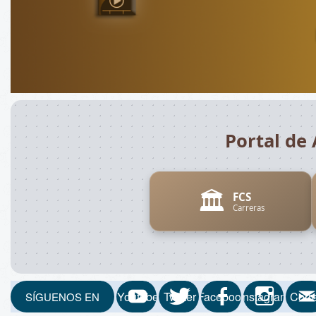
Portal de 
🏛️
FCS
Carreras
Youtube
Twitter
Facebook
Instagram
Corr
SÍGUENOS EN