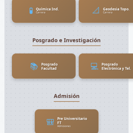
🧪
📐
Química Ind.
Geodesia Topo.
Carrera
Carrera
Posgrado e Investigación
📚
💻
Posgrado
Posgrado
Facultad
Electrónica y Tel.
Admisión
Pre Universitario
🎒
FT
Admisiones