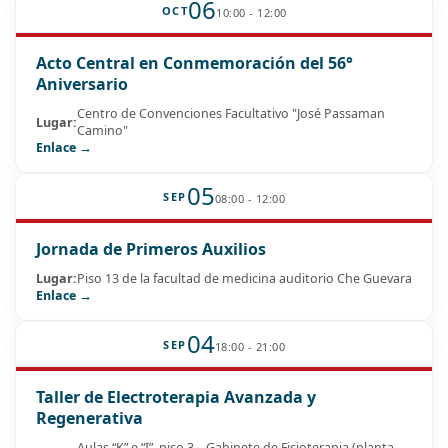
06
OCT
10:00 - 12:00
Acto Central en Conmemoración del 56°
Aniversario
Centro de Convenciones Facultativo "José Passaman
Lugar:
Camino"
Enlace →
05
SEP
08:00 - 12:00
Jornada de Primeros Auxilios
Lugar:
Piso 13 de la facultad de medicina auditorio Che Guevara
Enlace →
04
SEP
18:00 - 21:00
Taller de Electroterapia Avanzada y
Regenerativa
Aulas “K” e “I”, piso 3 – Gabinete de Fisioterapia (planta