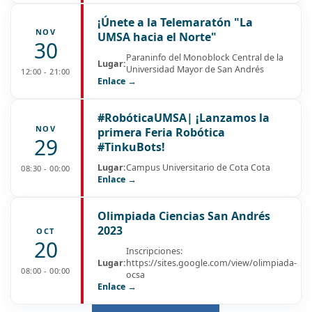
¡Únete a la Telemaratón "La
NOV
UMSA hacia el Norte"
30
Paraninfo del Monoblock Central de la
Lugar:
Universidad Mayor de San Andrés
12:00 - 21:00
Enlace →
#RobóticaUMSA| ¡Lanzamos la
NOV
primera Feria Robótica
29
#TinkuBots!
Lugar:
Campus Universitario de Cota Cota
08:30 - 00:00
Enlace →
Olimpiada Ciencias San Andrés
2023
OCT
20
Inscripciones:
Lugar:
https://sites.google.com/view/olimpiada-
08:00 - 00:00
ocsa
Enlace →