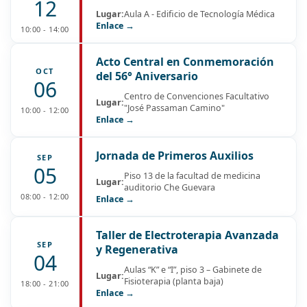
12
Lugar:
Aula A - Edificio de Tecnología Médica
Enlace →
10:00 - 14:00
Acto Central en Conmemoración
OCT
del 56° Aniversario
06
Centro de Convenciones Facultativo
Lugar:
"José Passaman Camino"
10:00 - 12:00
Enlace →
Jornada de Primeros Auxilios
SEP
05
Piso 13 de la facultad de medicina
Lugar:
auditorio Che Guevara
08:00 - 12:00
Enlace →
Taller de Electroterapia Avanzada
SEP
y Regenerativa
04
Aulas “K” e “I”, piso 3 – Gabinete de
Lugar:
Fisioterapia (planta baja)
18:00 - 21:00
Enlace →