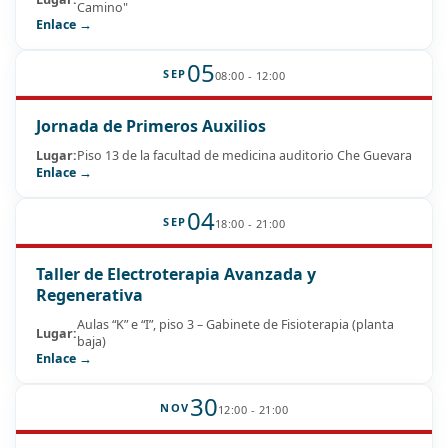
Camino"
Enlace →
05
SEP
08:00 - 12:00
Jornada de Primeros Auxilios
Lugar:
Piso 13 de la facultad de medicina auditorio Che Guevara
Enlace →
04
SEP
18:00 - 21:00
Taller de Electroterapia Avanzada y
Regenerativa
Aulas “K” e “I”, piso 3 – Gabinete de Fisioterapia (planta
Lugar:
baja)
Enlace →
30
NOV
12:00 - 21:00