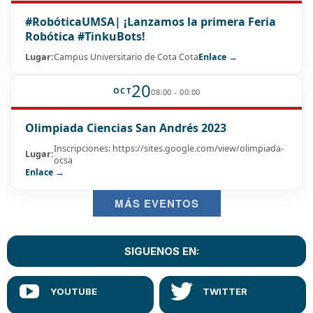
#RobóticaUMSA| ¡Lanzamos la primera Feria
Robótica #TinkuBots!
Lugar:
Campus Universitario de Cota Cota
Enlace →
20
OCT
08:00 - 00:00
Olimpiada Ciencias San Andrés 2023
Inscripciones: https://sites.google.com/view/olimpiada-
Lugar:
ocsa
Enlace →
MÁS EVENTOS
SIGUENOS EN: