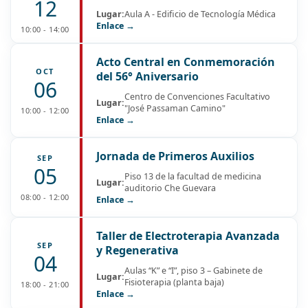
12
Lugar:
Aula A - Edificio de Tecnología Médica
Enlace →
10:00 - 14:00
Acto Central en Conmemoración
OCT
del 56° Aniversario
06
Centro de Convenciones Facultativo
Lugar:
"José Passaman Camino"
10:00 - 12:00
Enlace →
Jornada de Primeros Auxilios
SEP
05
Piso 13 de la facultad de medicina
Lugar:
auditorio Che Guevara
08:00 - 12:00
Enlace →
Taller de Electroterapia Avanzada
SEP
y Regenerativa
04
Aulas “K” e “I”, piso 3 – Gabinete de
Lugar:
Fisioterapia (planta baja)
18:00 - 21:00
Enlace →