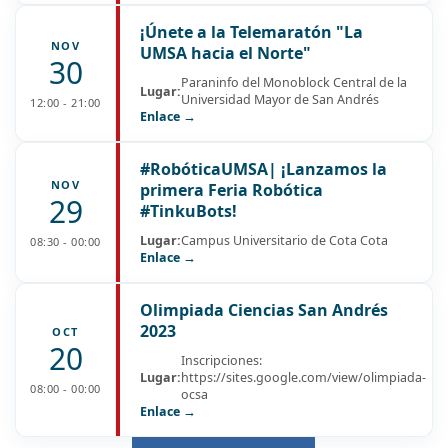
¡Únete a la Telemaratón "La
NOV
UMSA hacia el Norte"
30
Paraninfo del Monoblock Central de la
Lugar:
Universidad Mayor de San Andrés
12:00 - 21:00
Enlace →
#RobóticaUMSA| ¡Lanzamos la
NOV
primera Feria Robótica
29
#TinkuBots!
Lugar:
Campus Universitario de Cota Cota
08:30 - 00:00
Enlace →
Olimpiada Ciencias San Andrés
2023
OCT
20
Inscripciones:
Lugar:
https://sites.google.com/view/olimpiada-
08:00 - 00:00
ocsa
Enlace →