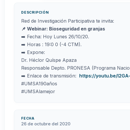
DESCRIPCIÓN
Red de Investigación Participativa te invita:
📌 Webinar: Bioseguridad en granjas
➡️ Fecha: Hoy Lunes 26/10/20.
➡️ Horas : 19:0 0 (-4 CTM).
➡️ Expone:
Dr. Héclor Quíspe Apaza
Responsable Depto. PRONESA (Programa Naciona
➡️ Enlace de transmisión:
https://youtu.be/l2GA
#UMSA190años
#UMSAlamejor
FECHA
26 de octubre del 2020