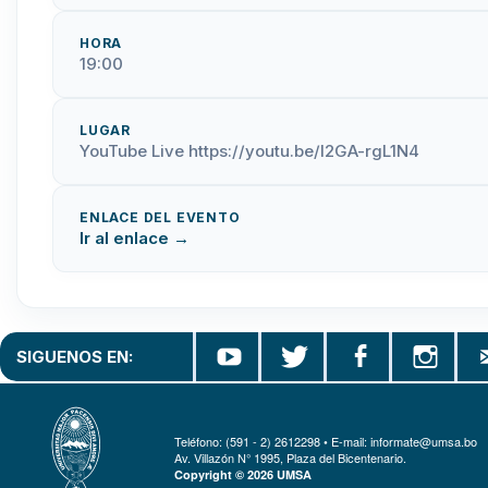
HORA
19:00
LUGAR
YouTube Live https://youtu.be/l2GA-rgL1N4
ENLACE DEL EVENTO
Ir al enlace →
SIGUENOS EN:
Teléfono: (591 - 2) 2612298 • E-mail: informate@umsa.bo
Av. Villazón N° 1995, Plaza del Bicentenario.
Copyright © 2026 UMSA