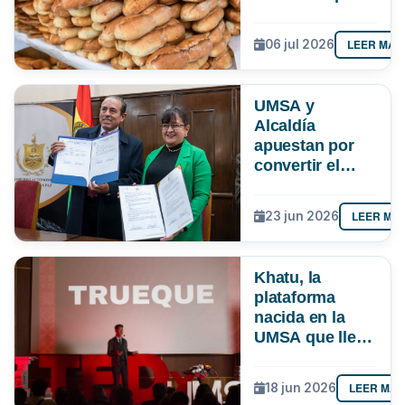
paceña
LEER MÁS
06 jul 2026
UMSA y
Alcaldía
apuestan por
convertir el
conocimiento
en soluciones
LEER MÁ
23 jun 2026
para La Paz
Khatu, la
plataforma
nacida en la
UMSA que lleva
el trueque a la
era digital en
LEER MÁS
18 jun 2026
Latinoamérica