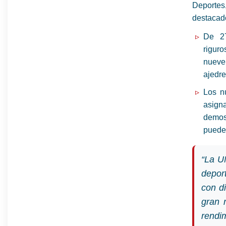
Deportes
destacad
De 27
riguro
nueve
ajedre
Los n
asign
demos
pueden
“La U
depor
con d
gran 
rendi