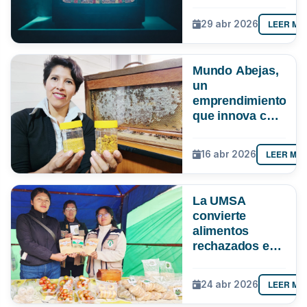
cómo evitar
quedarte sin
LEER MÁ
29 abr 2026
señal ante el
apagón
analógico
Mundo Abejas,
un
emprendimiento
que innova con
“pan de abeja”,
genética y
LEER MÁ
16 abr 2026
hasta con
apiterapia
La UMSA
convierte
alimentos
rechazados en
nutrición
LEER MÁ
24 abr 2026