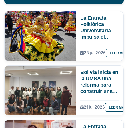
La Entrada
Folklórica
Universitaria
impulsa el
turismo y
mueve más de
LEER MÁS
23 jul 2026
Bs 19 MM en La
Paz
Bolivia inicia en
la UMSA una
reforma para
construir una
ciencia más
inclusiva
LEER MÁS
21 jul 2026
La Entrada