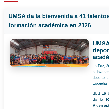
UMSA da la bienvenida a 41 talentos
formación académica en 2026
UMSA 
depor
acadé
La Paz, 2
a jóvenes
deporte c
Escuelas 
🤾🏻‍♀️ La
de la
R
Vicerrec