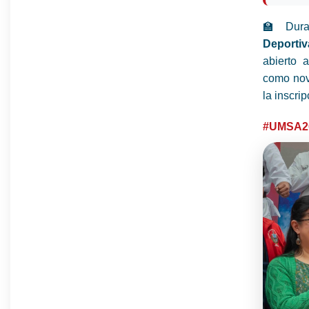
🏫 Dura
Deportiv
abierto 
como nove
la inscri
#UMSA2