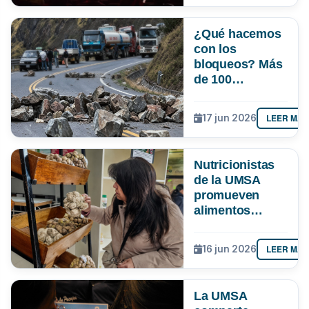
¿Qué hacemos
con los
bloqueos? Más
de 100
estudiantes de
la UMSA entran
LEER MÁS
17 jun 2026
al debate con
alternativas
contra el
Nutricionistas
perjuicio
de la UMSA
promueven
alimentos
tradicionales
como
LEER MÁS
16 jun 2026
alternativa
saludable frente
al alza de
La UMSA
precios