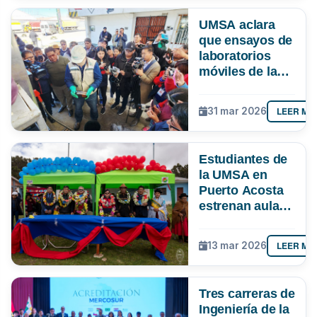
UMSA aclara
que ensayos de
laboratorios
móviles de la
ANH en El Alto
no evaluaron
LEER MÁ
31 mar 2026
contenido de
manganeso ni
gomas
Estudiantes de
existentes
la UMSA en
Puerto Acosta
estrenan aula
multipropósito
y laboratorio
LEER MÁ
13 mar 2026
Tres carreras de
Ingeniería de la