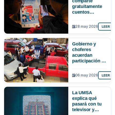
comparte
gratuitamente
cuentos
bolivianos para
apoyar la
LEER M
28 may 2026
lectura en
tiempos de
clases virtuales
Gobierno y
choferes
acuerdan
participación de
la UMSA en
verificación de
LEER M
06 may 2026
la gasolina
La UMSA
explica qué
pasará con tu
televisor y