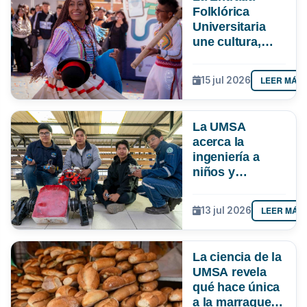
Folklórica
Universitaria
une cultura,
investigación e
impulsa más de
LEER MÁS
15 jul 2026
Bs 19 MM para
la economía
paceña
La UMSA
acerca la
ingeniería a
niños y
adolescentes
con un curso de
LEER MÁS
13 jul 2026
robótica
La ciencia de la
UMSA revela
qué hace única
a la marraqueta