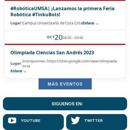
#RobóticaUMSA| ¡Lanzamos la primera Feria
Robótica #TinkuBots!
Lugar:
Campus Universitario de Cota Cota
Enlace →
20
OCT
08:00 - 00:00
Olimpiada Ciencias San Andrés 2023
Inscripciones: https://sites.google.com/view/olimpiada-
Lugar:
ocsa
Enlace →
MÁS EVENTOS
SIGUENOS EN: