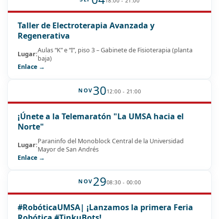
18:00 - 21:00
Taller de Electroterapia Avanzada y
Regenerativa
Aulas “K” e “I”, piso 3 – Gabinete de Fisioterapia (planta
Lugar:
baja)
Enlace →
30
NOV
12:00 - 21:00
¡Únete a la Telemaratón "La UMSA hacia el
Norte"
Paraninfo del Monoblock Central de la Universidad
Lugar:
Mayor de San Andrés
Enlace →
29
NOV
08:30 - 00:00
#RobóticaUMSA| ¡Lanzamos la primera Feria
Robótica #TinkuBots!