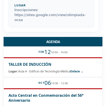
LUGAR
Inscripciones:
https://sites.google.com/view/olimpiada-
ocsa
AGENDA
12
FEB
10:00 - 14:00
TALLER DE INDUCCIÓN
Lugar:
Aula A - Edificio de Tecnología Médica
Enlace →
06
OCT
10:00 - 12:00
Acto Central en Conmemoración del 56°
Aniversario