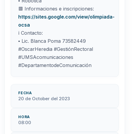
▪ Robótica
🟥 Informaciones e inscripciones:
https://sites.google.com/view/olimpiada-
ocsa
ℹ Contacto:
▪ Lic. Blanca Poma 73582449
#OscarHeredia #GestiónRectoral
#UMSAcomunicaciones
#DepartamentodeComunicación
FECHA
20 de October del 2023
HORA
08:00