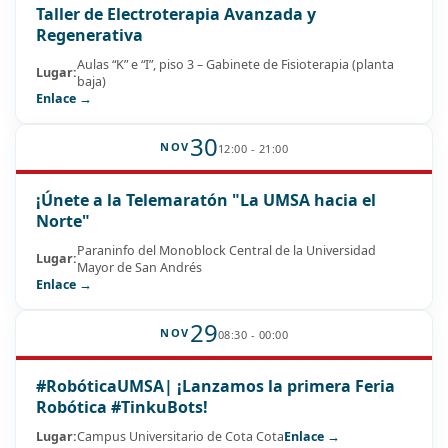
Taller de Electroterapia Avanzada y
Regenerativa
Aulas “K” e “I”, piso 3 – Gabinete de Fisioterapia (planta
Lugar:
baja)
Enlace →
30
NOV
12:00 - 21:00
¡Únete a la Telemaratón "La UMSA hacia el
Norte"
Paraninfo del Monoblock Central de la Universidad
Lugar:
Mayor de San Andrés
Enlace →
29
NOV
08:30 - 00:00
#RobóticaUMSA| ¡Lanzamos la primera Feria
Robótica #TinkuBots!
Lugar:
Campus Universitario de Cota Cota
Enlace →