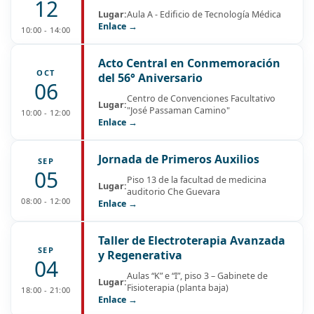
12
Lugar:
Aula A - Edificio de Tecnología Médica
Enlace →
10:00 - 14:00
Acto Central en Conmemoración
OCT
del 56° Aniversario
06
Centro de Convenciones Facultativo
Lugar:
"José Passaman Camino"
10:00 - 12:00
Enlace →
Jornada de Primeros Auxilios
SEP
05
Piso 13 de la facultad de medicina
Lugar:
auditorio Che Guevara
08:00 - 12:00
Enlace →
Taller de Electroterapia Avanzada
SEP
y Regenerativa
04
Aulas “K” e “I”, piso 3 – Gabinete de
Lugar:
Fisioterapia (planta baja)
18:00 - 21:00
Enlace →