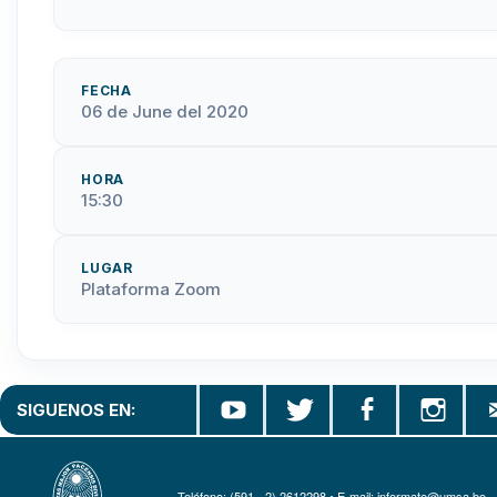
FECHA
06 de June del 2020
HORA
15:30
LUGAR
Plataforma Zoom
SIGUENOS EN:
Teléfono: (591 - 2) 2612298 • E-mail: informate@umsa.bo