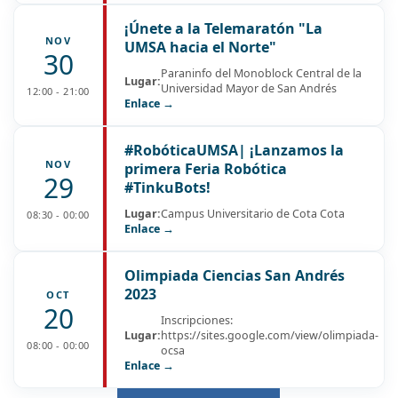
¡Únete a la Telemaratón "La
NOV
UMSA hacia el Norte"
30
Paraninfo del Monoblock Central de la
Lugar:
Universidad Mayor de San Andrés
12:00 - 21:00
Enlace →
#RobóticaUMSA| ¡Lanzamos la
NOV
primera Feria Robótica
29
#TinkuBots!
Lugar:
Campus Universitario de Cota Cota
08:30 - 00:00
Enlace →
Olimpiada Ciencias San Andrés
2023
OCT
20
Inscripciones:
Lugar:
https://sites.google.com/view/olimpiada-
08:00 - 00:00
ocsa
Enlace →